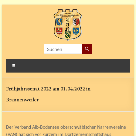
Zum
Inhalt
springen
V.A.N
Verband
Menü
Alb-
Bodensee-
oberschwäbischer
Frühjahrssenat 2022 am 01.04.2022 in
Narrenvereine
e.V.
Braunenweiler
Der Verband Alb-Bodensee oberschwäbischer Narrenvereine
(VAN) hat sich vor kurzem im Dorfgemeinschaftshaus