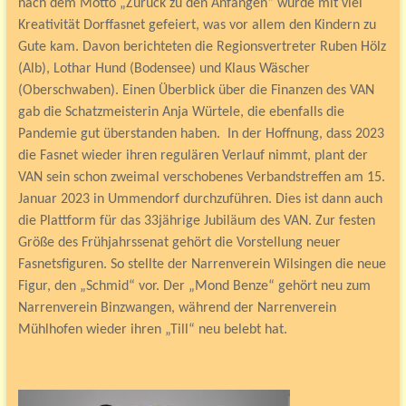
nach dem Motto „Zurück zu den Anfängen“ wurde mit viel
Kreativität Dorffasnet gefeiert, was vor allem den Kindern zu
Gute kam. Davon berichteten die Regionsvertreter Ruben Hölz
(Alb), Lothar Hund (Bodensee) und Klaus Wäscher
(Oberschwaben). Einen Überblick über die Finanzen des VAN
gab die Schatzmeisterin Anja Würtele, die ebenfalls die
Pandemie gut überstanden haben. In der Hoffnung, dass 2023
die Fasnet wieder ihren regulären Verlauf nimmt, plant der
VAN sein schon zweimal verschobenes Verbandstreffen am 15.
Januar 2023 in Ummendorf durchzuführen. Dies ist dann auch
die Plattform für das 33jährige Jubiläum des VAN. Zur festen
Größe des Frühjahrssenat gehört die Vorstellung neuer
Fasnetsfiguren. So stellte der Narrenverein Wilsingen die neue
Figur, den „Schmid“ vor. Der „Mond Benze“ gehört neu zum
Narrenverein Binzwangen, während der Narrenverein
Mühlhofen wieder ihren „Till“ neu belebt hat.