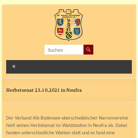
Zum
Inhalt
springen
V.A.N
Verband
Menü
Alb-
Bodensee-
oberschwäbischer
Herbstsenat 23.10.2021 in Neufra
Narrenvereine
e.V.
Der Verband Alb-Bodensee-oberschwäbischer Narrenvereine
hielt seinen Herbstsenat im Waldstadion in Neufra ab. Dabei
fanden unterschiedliche Wahlen statt und es fand eine